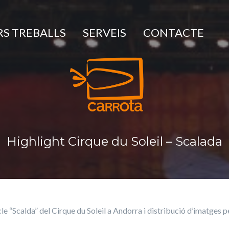
S TREBALLS
SERVEIS
CONTACTE
Highlight Cirque du Soleil – Scalada
e “Scalda” del Cirque du Soleil a Andorra i distribució d’imatges pe