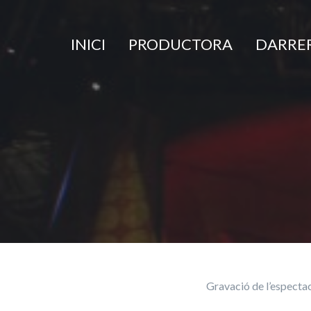
Panell de gestió de galetes
INICI
PRODUCTORA
DARRER
Gravació de l’espectacl