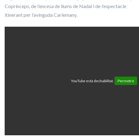
Coprínceps, de l’encesa de llums de Nadal i de l’espectacle
itinerant per l’avinguda Carlemany.
YouTube està deshabilitat.
Permetre