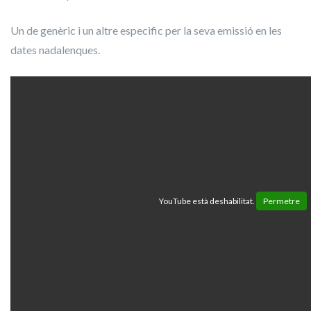
Un de genèric i un altre especific per la seva emissió en les
dates nadalenques.
YouTube està deshabilitat.
Permetre