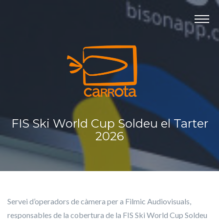
Panell de gestió de galetes
INICI
PRODUCTORA
DARRERS TREBALLS
SERVEIS
CONTACTE
FIS Ski World Cup Soldeu el Tarter
2026
Servei d’operadors de càmera per a Filmic Audiovisuals,
responsables de la cobertura de la FIS Ski World Cup Soldeu